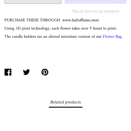
Plus de moyens de paiement
PURCHASE THESE THROUGH
www.hallofflame.store
Using 3D print technology, each flower takes over 9 hours to print.
The candle holders are an altered miniature version of our
Flower Bag
.
PARTAGER
TWEETER
ÉPINGLER
SUR
SUR
SUR
FACEBOOK
TWITTER
PINTEREST
Related products