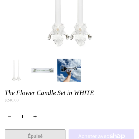
The Flower Candle Set in WHITE
$240.00
Quantité
Épuisé