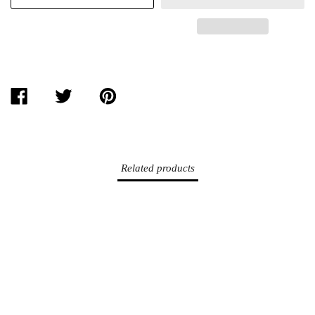
PARTAGER
TWEETER
ÉPINGLER
SUR
SUR
SUR
FACEBOOK
TWITTER
PINTEREST
Related products